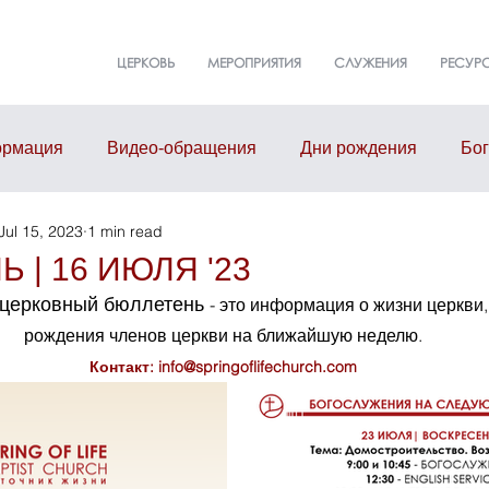
ЦЕРКОВЬ
МЕРОПРИЯТИЯ
СЛУЖЕНИЯ
РЕСУР
рмация
Видео-обращения
Дни рождения
Бо
Jul 15, 2023
1 min read
т
События
Event
Здание церкви
Малые г
 | 16 ИЮЛЯ '23
церковный бюллетень 
- это информация о жизни церкви,
рождения членов церкви на ближайшую неделю.
Контакт: info@springoflifechurch.com