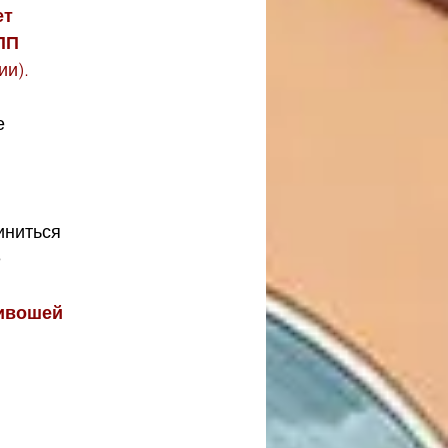
т 
ПП
ии).
е 
иниться
 
ривошей