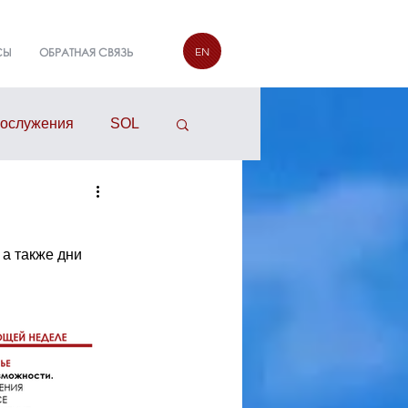
EN
СЫ
ОБРАТНАЯ СВЯЗЬ
гослужения
SOL
руппы
 а также дни 