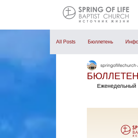
All Posts
Бюллетень
Инфо
springoflifechurch
Проповедь
Годовой отчё
БЮЛЛЕТЕНЬ
Еженедельный 