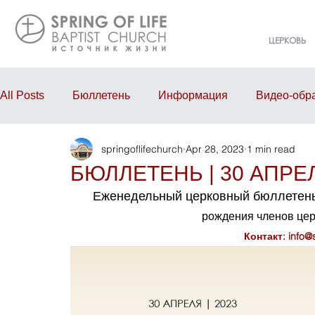
ЦЕРКОВЬ
All Posts
Бюллетень
Информация
Видео-обр
springoflifechurch
Apr 28, 2023
1 min read
Проповедь
Годовой отчёт
События
Eve
БЮЛЛЕТЕНЬ | 30 АПРЕЛ
Еженедельный церковный бюллетень
рождения членов це
Контакт: info@