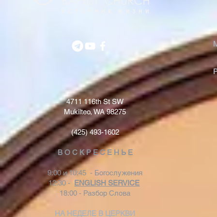
4711 116th St SW
Mukilteo, WA 98275
(425) 493-1602
В О С К Р Е С Е Н Ь Е
9:00 и 10:45 - Богослужения
12:30 -
ENGLISH SERVICE
18:00 - Разбор Слова
НА НЕДЕЛЕ В ЦЕРКВИ