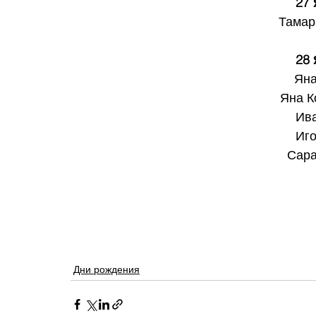
27
Тамар
28
Яна
Яна К
Ив
Иго
Сара
Дни рождения