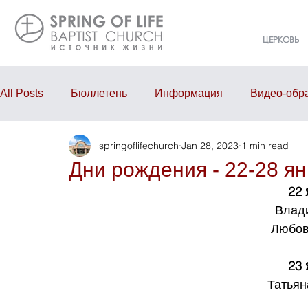
ЦЕРКОВЬ
All Posts
Бюллетень
Информация
Видео-обр
springoflifechurch
Jan 28, 2023
1 min read
Проповедь
Годовой отчёт
События
Eve
Дни рождения - 22-28 я
22
Влад
Любов
23
Татьян