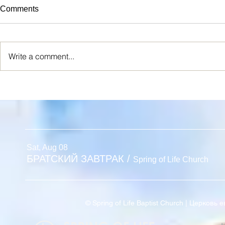
Comments
Write a comment...
Дни рождения - 26 марта - 1
Дни рождени
апреля
25 марта
Sat, Aug 08
БРАТСКИЙ ЗАВТРАК
/
Spring of Life Church
© Spring of Life Baptist Church | Церков