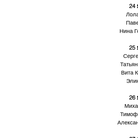
24
Лол
Пав
Нина Г
25
Серге
Татьян
Вита 
Эли
26
Миха
Тимоф
Алекса