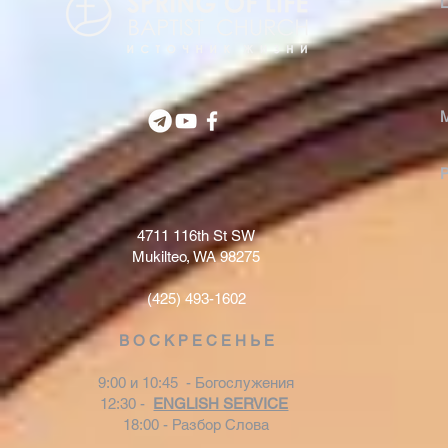
4711 116th St SW
Mukilteo, WA 98275
(425) 493-1602
В О С К Р Е С Е Н Ь Е
9:00 и 10:45 - Богослужения
12:30 -
ENGLISH SERVICE
18:00 - Разбор Слова