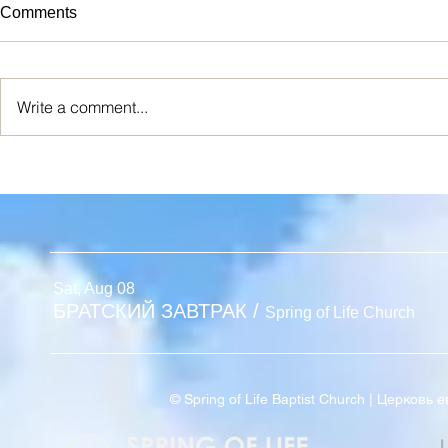
Comments
Write a comment...
Я ИСТИННАЯ ЛОЗА
Новый Взг
Sat, Aug 08
БРАТСКИЙ ЗАВТРАК
/
Spring of Life Church
© Spring of Life Baptist Church | Церков