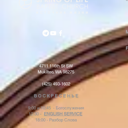
4711 116th St SW
Mukilteo, WA 98275
(425) 493-1602
В О С К Р Е С Е Н Ь Е
9:00 и 10:45 - Богослужения
12:30 -
ENGLISH SERVICE
18:00 - Разбор Слова