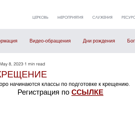
ЦЕРКОВЬ
МЕРОПРИЯТИЯ
СЛУЖЕНИЯ
РЕСУР
рмация
Видео-обращения
Дни рождения
Бо
May 8, 2023
1 min read
т
События
Event
Здание церкви
Малые г
 КРЕЩЕНИЕ
оро начинаются классы по подготовке к крещению.
Регистрация по 
ССЫЛКЕ