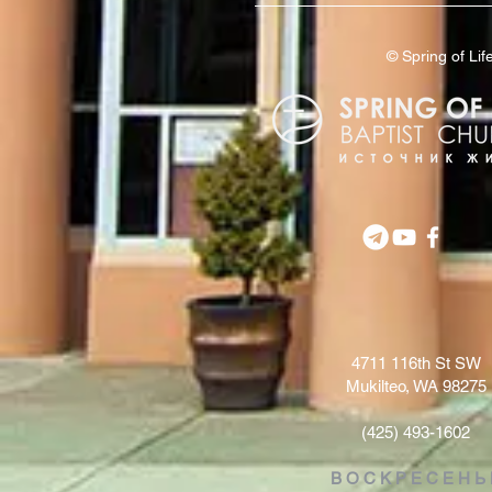
© Spring of L
4711 116th St SW
Mukilteo, WA 98275
(425) 493-1602
В О С К Р Е С Е Н Ь