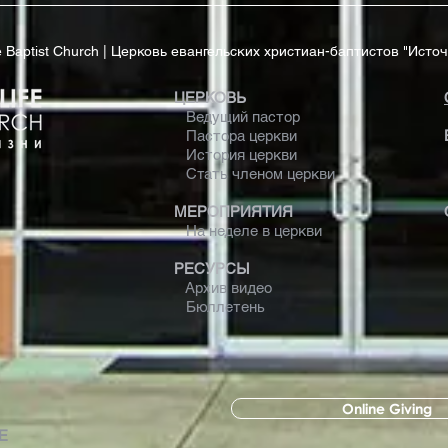
ife Baptist Church | Церковь евангельских христиан-баптистов "Исто
ЦЕРКОВЬ
Ведущий пастор
Пастора церкви
История церкви
Стать членом церкви
МЕРОПРИЯТИЯ
На неделе в церкви
РЕСУРСЫ
Архив видео
Бюллетень
Online Giving
 Е