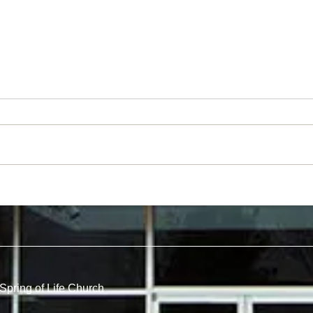
2026 Kids Camp "Junkyard
СЕМ
Redemption"
КЕМ
Spring of Life Church