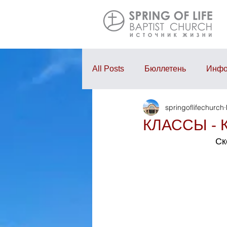
All Posts
Бюллетень
Инфо
springoflifechurch
Проповедь
Годовой отчё
КЛАССЫ -
Ск