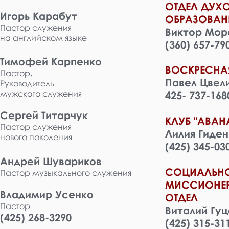
ОТДЕЛ ДУХ
Игорь Карабут
ОБРАЗОВАН
Пастор служения
Виктор Моро
на английском языке
(360) 657-79
Тимофей Карпенко
ВОСКРЕСНА
Пастор,
Павел Цвел
Руководитель
мужского служения
425- 737-168
Сергей Титарчук
КЛУБ "АВАН
Пастор служения
Лилия Гиден
нового поколения
(425) 345-03
Андрей Шувариков
СОЦИАЛЬН
Пастор музыкального служения
МИССИОНЕ
Владимир Усенко
ОТДЕЛ
Пастор
Виталий Гуц
(425) 268-3290
(425) 315-31