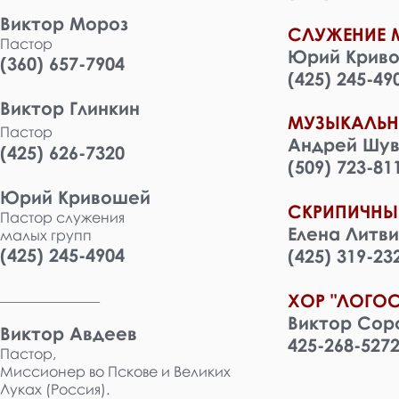
Виктор Мороз
СЛУЖЕНИЕ 
Пастор
Юрий Крив
(360) 657-7904
(425) 245-49
Виктор Глинкин
МУЗЫКАЛЬН
Пастор
Андрей Шув
(425) 626-7320
(509) 723-81
Юрий Кривошей
СКРИПИЧНЫ
Пастор служения
Елена Литв
малых групп
(425) 245-4904
(425) 319-23
______________
ХОР "ЛОГОС
Виктор Сор
Виктор Авдеев
425-268-527
Пастор,
Миссионер во Пскове и Великих
Луках (Россия).