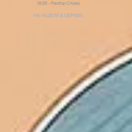
18:00 - Разбор Слова
НА НЕДЕЛЕ В ЦЕРКВИ