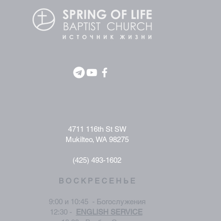
4711 116th St SW
Mukilteo, WA 98275
(425) 493-1602
В О С К Р Е С Е Н Ь Е
9:00 и 10:45 - Богослужения
12:30 -
ENGLISH SERVICE