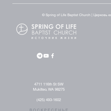
© Spring of Life Baptist Church | Церков
4711 116th St SW
Mukilteo, WA 98275
(425) 493-1602
В О С К Р Е С Е Н Ь Е