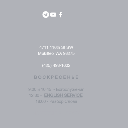
4711 116th St SW
Mukilteo, WA 98275
(425) 493-1602
В О С К Р Е С Е Н Ь Е
9:00 и 10:45 - Богослужения
12:30 -
ENGLISH SERVICE
18:00 - Разбор Слова
НА НЕДЕЛЕ В ЦЕРКВИ