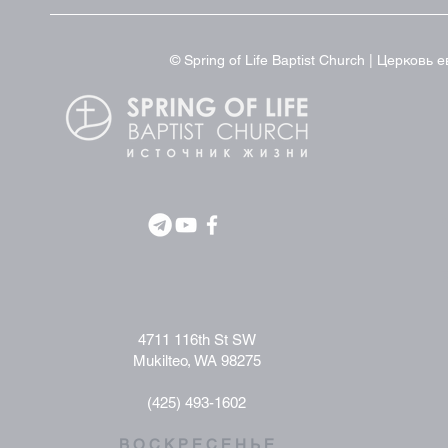
© Spring of Life Baptist Church | Церков
4711 116th St SW
Mukilteo, WA 98275
(425) 493-1602
В О С К Р Е С Е Н Ь Е