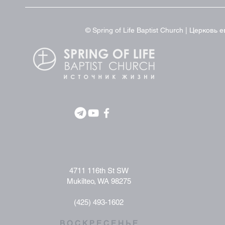
© Spring of Life Baptist Church | Церков
4711 116th St SW
Mukilteo, WA 98275
(425) 493-1602
В О С К Р Е С Е Н Ь Е