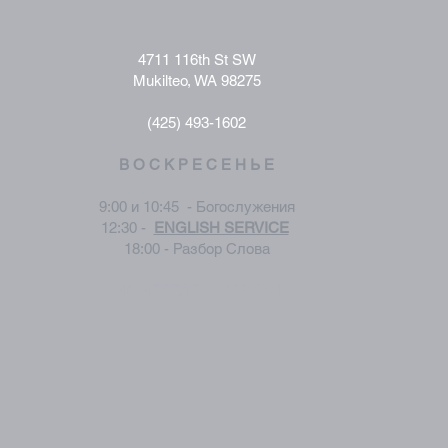
4711 116th St SW
Mukilteo, WA 98275
(425) 493-1602
В О С К Р Е С Е Н Ь Е
9:00 и 10:45 - Богослужения
12:30 -
ENGLISH SERVICE
18:00 - Разбор Слова
НА НЕДЕЛЕ В ЦЕРКВИ