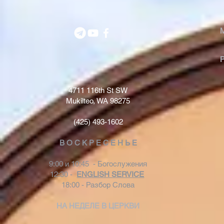
4711 116th St SW
Mukilteo, WA 98275
(425) 493-1602
В О С К Р Е С Е Н Ь Е
9:00 и 10:45 - Богослужения
12:30 -
ENGLISH SERVICE
18:00 - Разбор Слова
НА НЕДЕЛЕ В ЦЕРКВИ