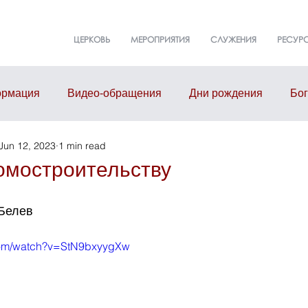
ЦЕРКОВЬ
МЕРОПРИЯТИЯ
СЛУЖЕНИЯ
РЕСУР
рмация
Видео-обращения
Дни рождения
Бо
Jun 12, 2023
1 min read
т
События
Event
Здание церкви
Малые г
омостроительству
 Белев
com/watch?v=StN9bxyygXw