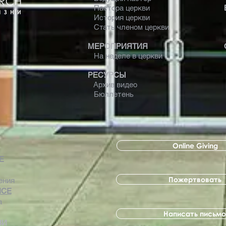
Пастора церкви
История церкви
Стать членом церкви
МЕРОПРИЯТИЯ
На неделе в церкви
РЕСУРСЫ
Архив видео
Бюллетень
Online Giving
 Е
Пожертвовать
ения
ICE
а
Написать письмо
ВИ