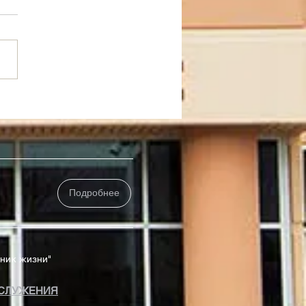
 Греха Или Рабы
едности
Подробнее
чник жизни"
СЛУЖЕНИЯ