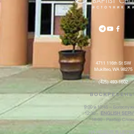
4711 116th St SW
Mukilteo, WA 98275
(425) 493-1602
В О С К Р Е С Е Н Ь
9:00 и 10:45 - Богослуж
12:30 -
ENGLISH SERV
18:00 - Разбор Слов
НА НЕДЕЛЕ В ЦЕРК