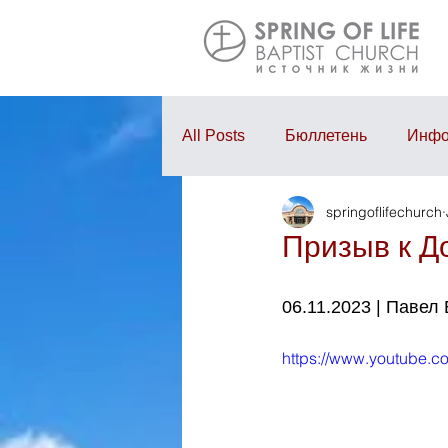
All Posts
Бюллетень
Инфо
springoflifechurch
Проповедь
Годовой отчё
Призыв к Д
06.11.2023 | Павел
https://www.youtube.