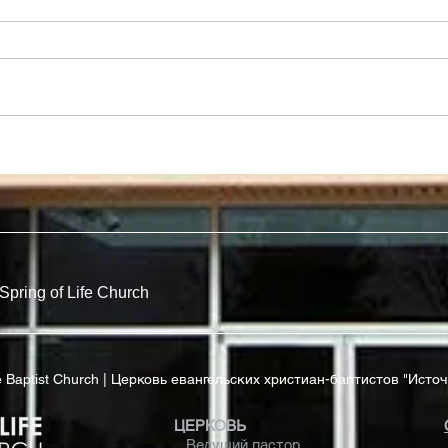
Новый Взгляд На Закон
Рабы
Прав
Spring of Life Church
ife Baptist Church | Церковь евангельских христиан-баптистов "Исто
ЦЕРКОВЬ
Ведущий пастор