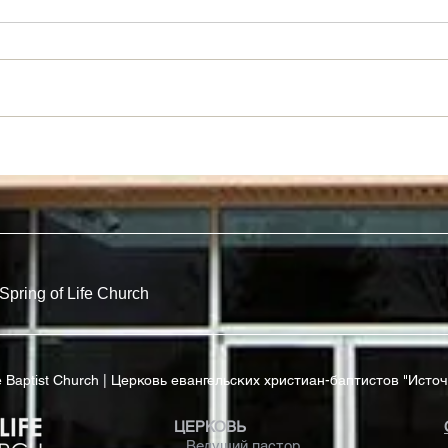
Новый Взгляд На Закон
Рабы
Прав
Spring of Life Church
ife Baptist Church | Церковь евангельских христиан-баптистов "Исто
ЦЕРКОВЬ
Ведущий пастор