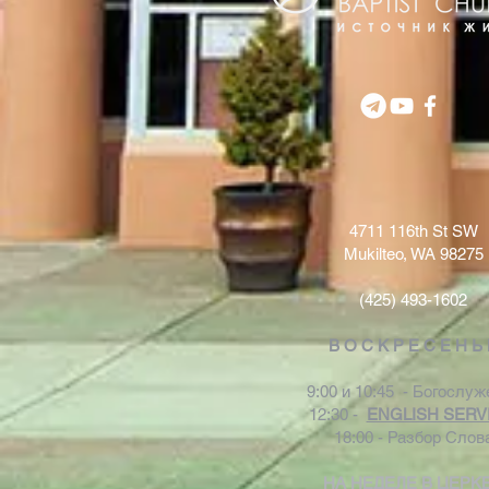
4711 116th St SW
Mukilteo, WA 98275
(425) 493-1602
В О С К Р Е С Е Н Ь
9:00 и 10:45 - Богослуж
12:30 -
ENGLISH SERV
18:00 - Разбор Слов
НА НЕДЕЛЕ В ЦЕРК