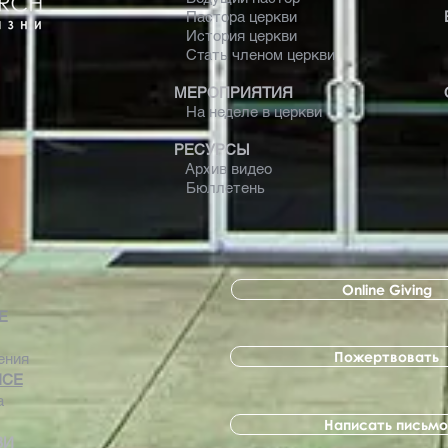
Пастора церкви
История церкви
Стать членом церкви
МЕРОПРИЯТИЯ
На неделе в церкви
РЕСУРСЫ
Архив видео
Бюллетень
Online Giving
 Е
Пожертвовать
ения
ICE
а
Написать письмо
ВИ