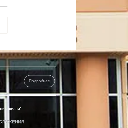
 Греха Или Рабы
едности
Подробнее
чник жизни"
СЛУЖЕНИЯ