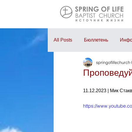
All Posts
Бюллетень
Инфо
springoflifechurch
Проповедь
Годовой отчё
Проповедуй
11.12.2023 | Мик Стак
https://www.youtube