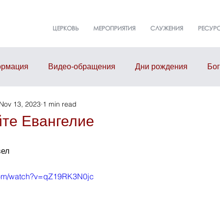
ЦЕРКОВЬ
МЕРОПРИЯТИЯ
СЛУЖЕНИЯ
РЕСУР
рмация
Видео-обращения
Дни рождения
Бо
Nov 13, 2023
1 min read
т
События
Event
Здание церкви
Малые г
те Евангелие
вел
.com/watch?v=qZ19RK3N0jc