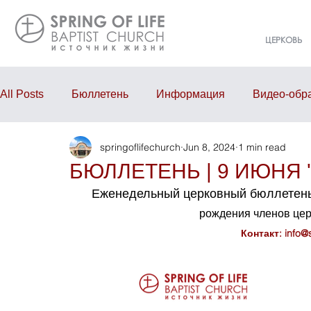
ЦЕРКОВЬ
All Posts
Бюллетень
Информация
Видео-обр
springoflifechurch
Jun 8, 2024
1 min read
Проповедь
Годовой отчёт
События
Eve
БЮЛЛЕТЕНЬ | 9 ИЮНЯ '
Еженедельный церковный бюллетень
рождения членов це
Контакт: 
info@