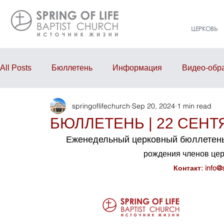
ЦЕРКОВЬ
All Posts
Бюллетень
Информация
Видео-обр
springoflifechurch
Sep 20, 2024
1 min read
Проповедь
Годовой отчёт
События
Eve
БЮЛЛЕТЕНЬ | 22 СЕНТЯ
Еженедельный церковный бюллетень
рождения членов це
Контакт: 
info@