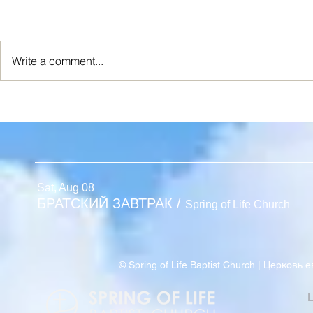
Write a comment...
Я ИСТИННАЯ ЛОЗА
Новый Взг
Sat, Aug 08
БРАТСКИЙ ЗАВТРАК
/
Spring of Life Church
© Spring of Life Baptist Church | Церков