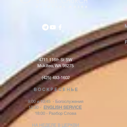
4711 116th St SW
Mukilteo, WA 98275
(425) 493-1602
В О С К Р Е С Е Н Ь Е
9:00 и 10:45 - Богослужения
12:30 -
ENGLISH SERVICE
18:00 - Разбор Слова
НА НЕДЕЛЕ В ЦЕРКВИ