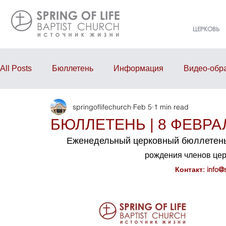
ЦЕРКОВЬ
All Posts
Бюллетень
Информация
Видео-обр
springoflifechurch
Feb 5
1 min read
Проповедь
Годовой отчёт
События
Eve
БЮЛЛЕТЕНЬ | 8 ФЕВРАЛ
Еженедельный церковный бюллетень
рождения членов це
Контакт: 
info@