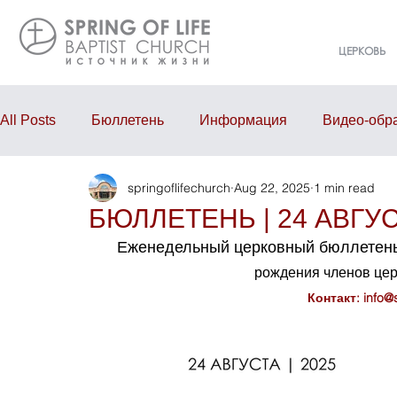
ЦЕРКОВЬ
All Posts
Бюллетень
Информация
Видео-обр
springoflifechurch
Aug 22, 2025
1 min read
Проповедь
Годовой отчёт
События
Eve
БЮЛЛЕТЕНЬ | 24 АВГУС
Еженедельный церковный бюллетень
рождения членов це
Контакт: 
info@