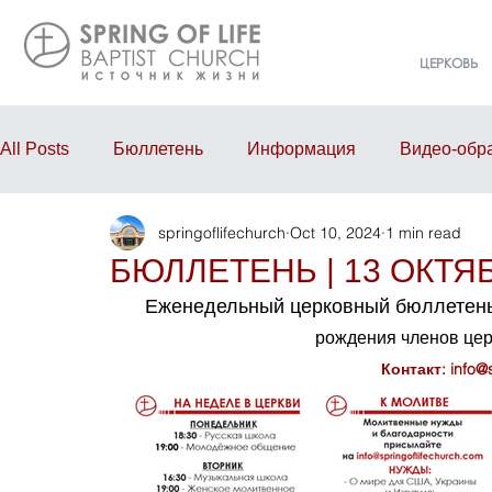
ЦЕРКОВЬ
All Posts
Бюллетень
Информация
Видео-обр
springoflifechurch
Oct 10, 2024
1 min read
Проповедь
Годовой отчёт
События
Eve
БЮЛЛЕТЕНЬ | 13 ОКТЯБ
Еженедельный церковный бюллетень
рождения членов це
Контакт: 
info@