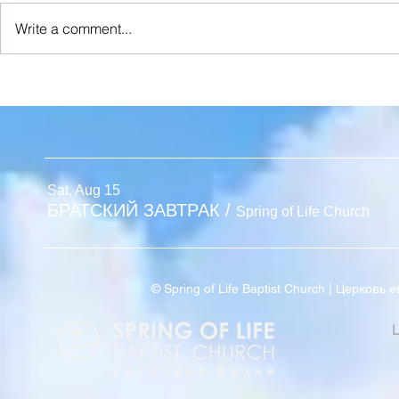
Write a comment...
ХРИСТИАНСКИЙ
2026 Kids 
МОЛОДЁЖНЫЙ ЛАГЕРЬ
Redemption
Sat, Aug 15
БРАТСКИЙ ЗАВТРАК
/
Spring of Life Church
© Spring of Life Baptist Church | Церков