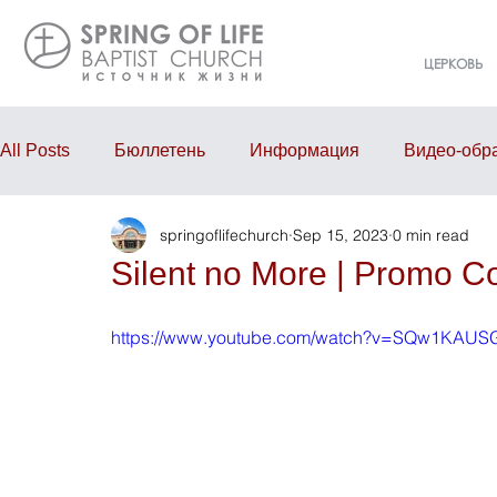
ЦЕРКОВЬ
All Posts
Бюллетень
Информация
Видео-обр
springoflifechurch
Sep 15, 2023
0 min read
Проповедь
Годовой отчёт
События
Eve
Silent no More | Promo C
https://www.youtube.com/watch?v=SQw1KAUS