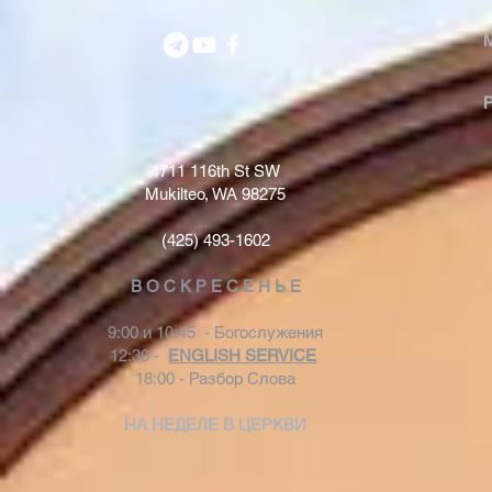
4711 116th St SW
Mukilteo, WA 98275
(425) 493-1602
В О С К Р Е С Е Н Ь Е
9:00 и 10:45 - Богослужения
12:30 -
ENGLISH SERVICE
18:00 - Разбор Слова
НА НЕДЕЛЕ В ЦЕРКВИ