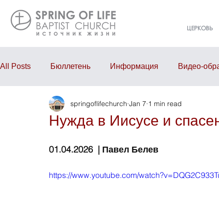
ЦЕРКОВЬ
All Posts
Бюллетень
Информация
Видео-обр
springoflifechurch
Jan 7
1 min read
Проповедь
Годовой отчёт
События
Eve
Нужда в Иисусе и спасе
01.04.2026  | Павел Белев
https://www.youtube.com/watch?v=DQG2C933T