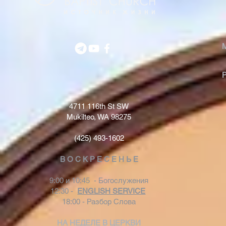
4711 116th St SW
Mukilteo, WA 98275
(425) 493-1602
В О С К Р Е С Е Н Ь Е
9:00 и 10:45 - Богослужения
12:30 -
ENGLISH SERVICE
18:00 - Разбор Слова
НА НЕДЕЛЕ В ЦЕРКВИ