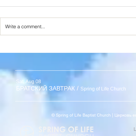
Write a comment...
Я ИСТИННАЯ ЛОЗА
Новый Взг
Sat, Aug 08
БРАТСКИЙ ЗАВТРАК
/
Spring of Life Church
© Spring of Life Baptist Church | Церков