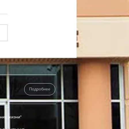
 Греха Или Рабы
едности
Подробнее
чник жизни"