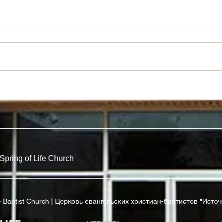
Новый Взгляд На Закон
Рабы
Прав
Spring of Life Church
ife Baptist Church | Церковь евангельских христиан-баптистов "Исто