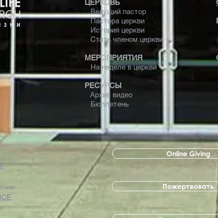
ЦЕРКОВЬ
Ведущий пастор
Пастора церкви
История церкви
Стать членом церкви
МЕРОПРИЯТИЯ
На неделе в церкви
РЕСУРСЫ
Архив видео
Бюллетень
Online Giving
 Е
Пожертвовать
ения
ICE
а