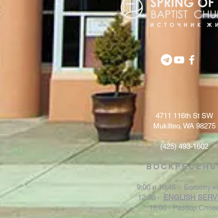
4711 116th St SW
Mukilteo, WA 98275
(425) 493-1602
В О С К Р Е С Е Н Ь
9:00 и 10:45 - Богослуж
12:30 -
ENGLISH SERV
18:00 - Разбор Слов