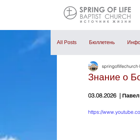
All Posts
Бюллетень
Инфо
springoflifechurch
Проповедь
Годовой отчё
Знание о Б
03.08.2026  | Паве
https://www.youtube.