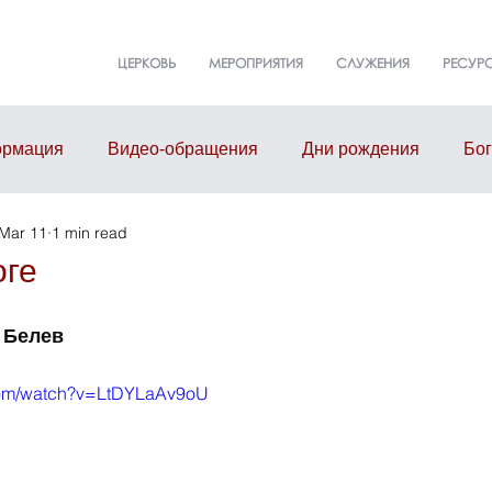
ЦЕРКОВЬ
МЕРОПРИЯТИЯ
СЛУЖЕНИЯ
РЕСУР
рмация
Видео-обращения
Дни рождения
Бо
Mar 11
1 min read
т
События
Event
Здание церкви
Малые г
оге
л Белев
com/watch?v=LtDYLaAv9oU