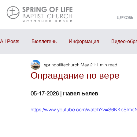
ЦЕРКОВЬ
All Posts
Бюллетень
Информация
Видео-обр
springoflifechurch
May 21
1 min read
Проповедь
Годовой отчёт
События
Eve
Оправдание по вере
05-17-2026 | Павел Белев
https://www.youtube.com/watch?v=S6KKcSlme