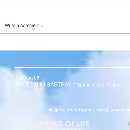
Write a comment...
Я ИСТИННАЯ ЛОЗА
Новый Взг
Sat, Aug 08
БРАТСКИЙ ЗАВТРАК
/
Spring of Life Church
© Spring of Life Baptist Church | Церков