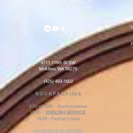
4711 116th St SW
Mukilteo, WA 98275
(425) 493-1602
В О С К Р Е С Е Н Ь Е
9:00 и 10:45 - Богослужения
12:30 -
ENGLISH SERVICE
18:00 - Разбор Слова
НА НЕДЕЛЕ В ЦЕРКВИ