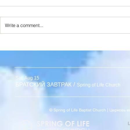
Write a comment...
Духовная Б
Славное Наследие
Sat, Aug 15
БРАТСКИЙ ЗАВТРАК
/
Spring of Life Church
© Spring of Life Baptist Church | Церков