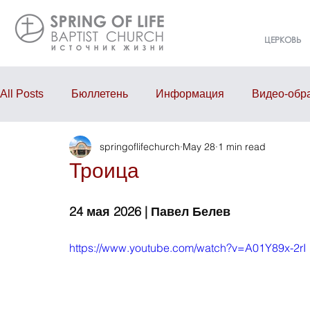
ЦЕРКОВЬ
All Posts
Бюллетень
Информация
Видео-обр
springoflifechurch
May 28
1 min read
Проповедь
Годовой отчёт
События
Eve
Троица
24 мая 2026 | Павел Белев
https://www.youtube.com/watch?v=A01Y89x-2rI