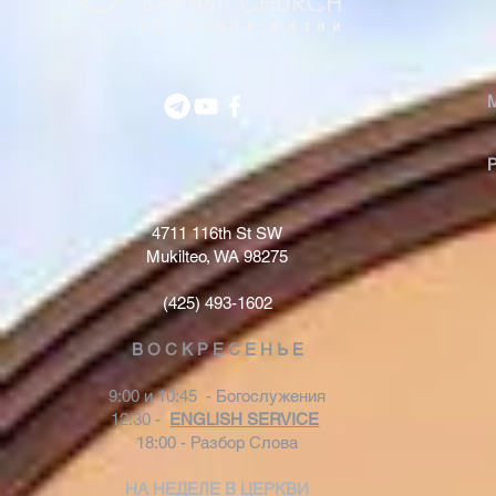
4711 116th St SW
Mukilteo, WA 98275
(425) 493-1602
В О С К Р Е С Е Н Ь Е
9:00 и 10:45 - Богослужения
12:30 -
ENGLISH SERVICE
18:00 - Разбор Слова
НА НЕДЕЛЕ В ЦЕРКВИ