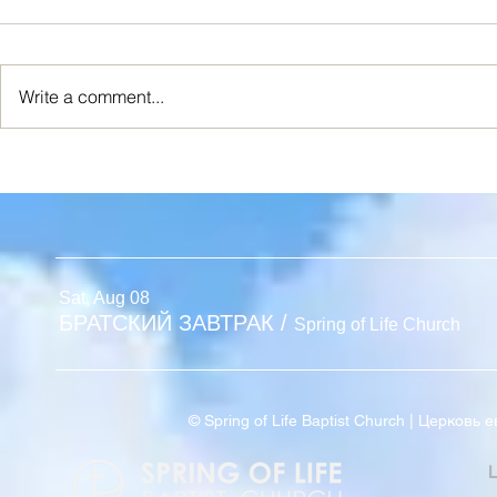
Write a comment...
Я ИСТИННАЯ ЛОЗА
Новый Взг
Sat, Aug 08
БРАТСКИЙ ЗАВТРАК
/
Spring of Life Church
© Spring of Life Baptist Church | Церков