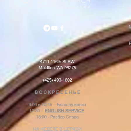
4711 116th St SW
Mukilteo, WA 98275
(425) 493-1602
В О С К Р Е С Е Н Ь Е
9:00 и 10:45 - Богослужения
12:30 -
ENGLISH SERVICE
18:00 - Разбор Слова
НА НЕДЕЛЕ В ЦЕРКВИ