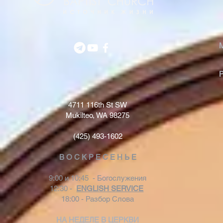
4711 116th St SW
Mukilteo, WA 98275
(425) 493-1602
В О С К Р Е С Е Н Ь Е
9:00 и 10:45 - Богослужения
12:30 -
ENGLISH SERVICE
18:00 - Разбор Слова
НА НЕДЕЛЕ В ЦЕРКВИ