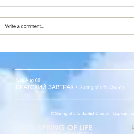
Write a comment...
Я ИСТИННАЯ ЛОЗА
Новый Взг
Sat, Aug 08
БРАТСКИЙ ЗАВТРАК
/
Spring of Life Church
© Spring of Life Baptist Church | Церков