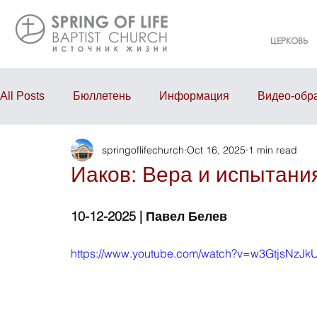
ЦЕРКОВЬ
All Posts
Бюллетень
Информация
Видео-обр
springoflifechurch
Oct 16, 2025
1 min read
Проповедь
Годовой отчёт
События
Eve
Иаков: Вера и испытани
10-12-2025 | Павел Белев
https://www.youtube.com/watch?v=w3GtjsNzJk