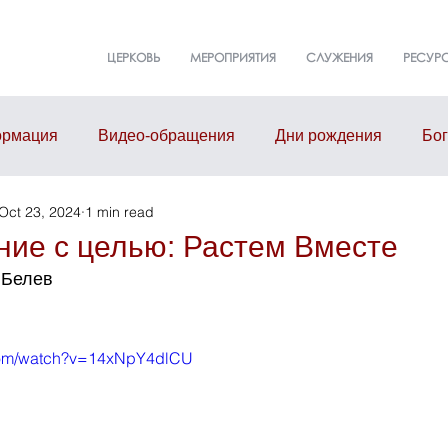
ЦЕРКОВЬ
МЕРОПРИЯТИЯ
СЛУЖЕНИЯ
РЕСУР
рмация
Видео-обращения
Дни рождения
Бо
Oct 23, 2024
1 min read
т
События
Event
Здание церкви
Малые г
ние с целью: Растем Вместе
л Белев
.com/watch?v=14xNpY4dlCU