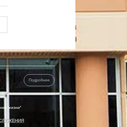
 Греха Или Рабы
едности
Подробнее
чник жизни"
СЛУЖЕНИЯ