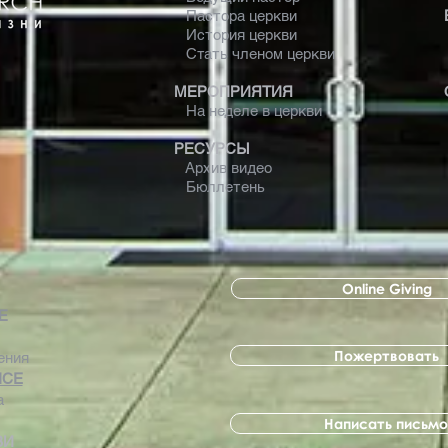
Пастора церкви
История церкви
Стать членом церкви
МЕРОПРИЯТИЯ
На неделе в церкви
РЕСУРСЫ
Архив видео
Бюллетень
Online Giving
 Е
Пожертвовать
ения
ICE
а
Написать письмо
ВИ