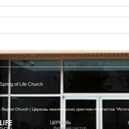
Новый Взгляд На Закон
Рабы
Прав
Spring of Life Church
ife Baptist Church | Церковь евангельских христиан-баптистов "Исто
ЦЕРКОВЬ
Ведущий пастор