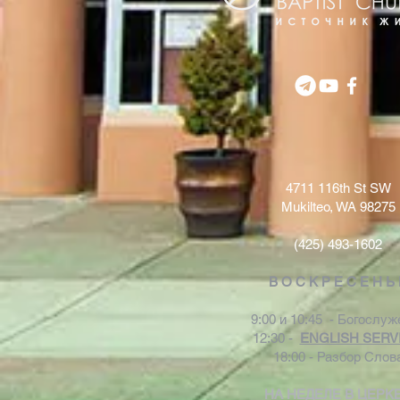
4711 116th St SW
Mukilteo, WA 98275
(425) 493-1602
В О С К Р Е С Е Н Ь
9:00 и 10:45 - Богослуж
12:30 -
ENGLISH SERV
18:00 - Разбор Слов
НА НЕДЕЛЕ В ЦЕРК