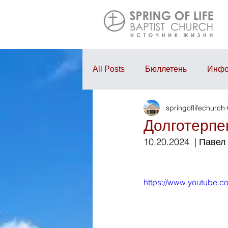
All Posts
Бюллетень
Инфо
springoflifechurch
Проповедь
Годовой отчё
Долготерпе
10.20.2024  | Паве
https://www.youtube