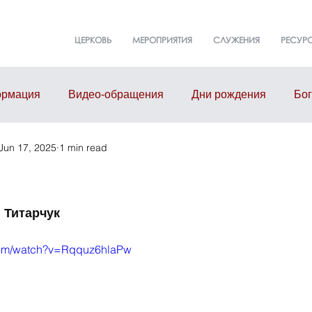
ЦЕРКОВЬ
МЕРОПРИЯТИЯ
СЛУЖЕНИЯ
РЕСУР
рмация
Видео-обращения
Дни рождения
Бо
Jun 17, 2025
1 min read
т
События
Event
Здание церкви
Малые г
̆ Титарчук
com/watch?v=Rqquz6hlaPw