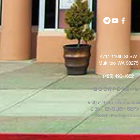
4711 116th St SW
Mukilteo, WA 98275
(425) 493-1602
В О С К Р Е С Е Н Ь
9:00 и 10:45 - Богослуж
12:30 -
ENGLISH SERV
18:00 - Разбор Слов
НА НЕДЕЛЕ В ЦЕРК