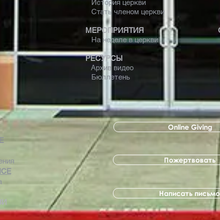
История церкви
Стать членом церкви
МЕРОПРИЯТИЯ
На неделе в церкви
РЕСУРСЫ
Архив видео
Бюллетень
Online Giving
 Е
Пожертвовать
ения
ICE
а
Написать письмо
ВИ