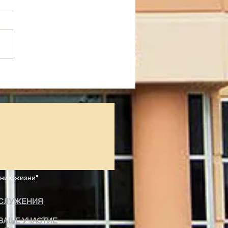
 Греха Или Рабы
едности
чник жизни"
СЛУЖЕНИЯ
ВАШЕ УЧАСТИЕ