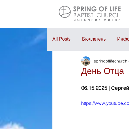
All Posts
Бюллетень
Инфо
springoflifechurch
Проповедь
Годовой отчё
День Отца
06.15.2025 | Сергеи
https://www.youtube.