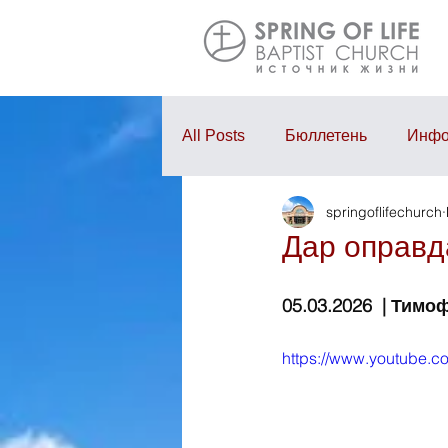
All Posts
Бюллетень
Инфо
springoflifechurch
Проповедь
Годовой отчё
Дар оправд
05.03.2026  | Тимо
https://www.youtube