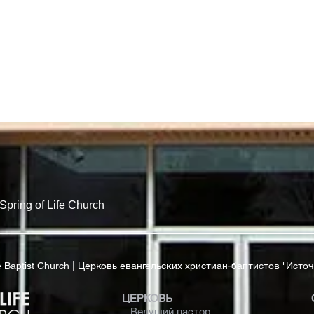
Новый Взгляд На Закон
Рабы
Прав
Spring of Life Church
ife Baptist Church | Церковь евангельских христиан-баптистов "Исто
ЦЕРКОВЬ
Ведущий пастор