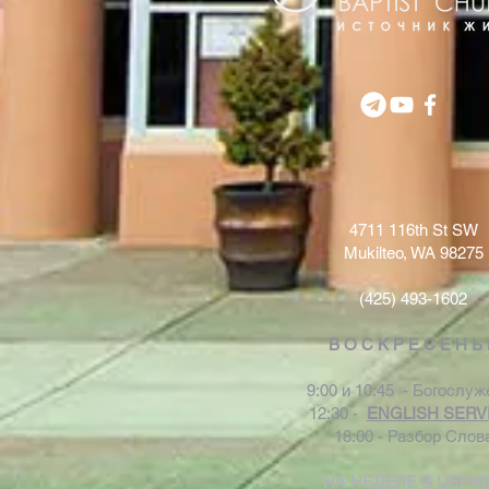
4711 116th St SW
Mukilteo, WA 98275
(425) 493-1602
В О С К Р Е С Е Н Ь
9:00 и 10:45 - Богослуж
12:30 -
ENGLISH SERV
18:00 - Разбор Слов
НА НЕДЕЛЕ В ЦЕРК