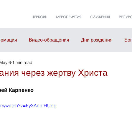
ЦЕРКОВЬ
МЕРОПРИЯТИЯ
СЛУЖЕНИЯ
РЕСУР
рмация
Видео-обращения
Дни рождения
Бо
May 6
1 min read
т
События
Event
Здание церкви
Малые г
ания через жертву Христа
фей Карпенко
.com/watch?v=Fy3AebiHUqg