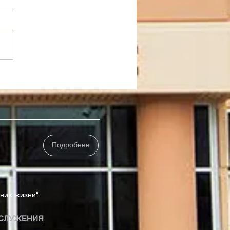
 Греха Или Рабы
едности
Подробнее
чник жизни"
СЛУЖЕНИЯ