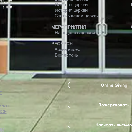
Пастора церкви
История церкви
Стать членом церкви
МЕРОПРИЯТИЯ
На неделе в церкви
РЕСУРСЫ
Архив видео
Бюллетень
Online Giving
 Е
Пожертвовать
ения
ICE
а
Написать письмо
ВИ