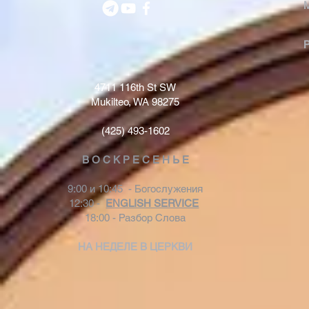
4711 116th St SW
Mukilteo, WA 98275
(425) 493-1602
В О С К Р Е С Е Н Ь Е
9:00 и 10:45 - Богослужения
12:30 -
ENGLISH SERVICE
18:00 - Разбор Слова
НА НЕДЕЛЕ В ЦЕРКВИ