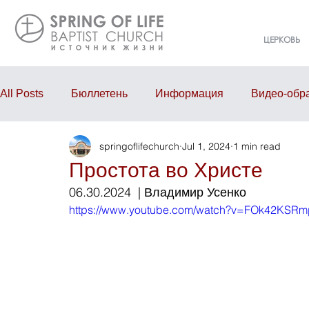
ЦЕРКОВЬ
All Posts
Бюллетень
Информация
Видео-обр
springoflifechurch
Jul 1, 2024
1 min read
Проповедь
Годовой отчёт
События
Eve
Простота во Христе
06.30.2024  | Владимир Усенко
https://www.youtube.com/watch?v=FOk42KSR