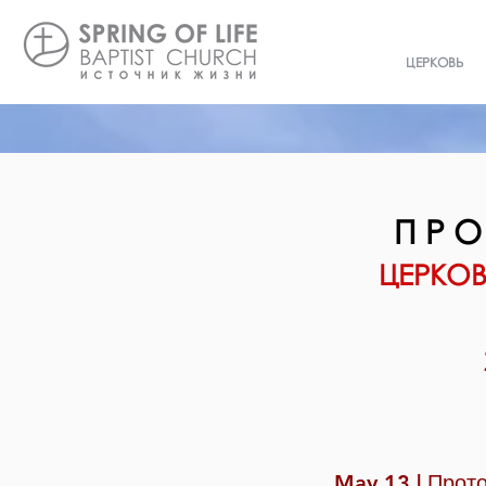
ЦЕРКОВЬ
П Р О
ЦЕРКО
May 13 | Прот