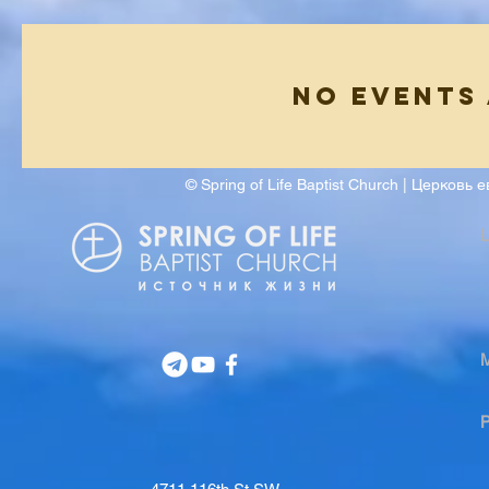
No events
© Spring of Life Baptist Church | Церков