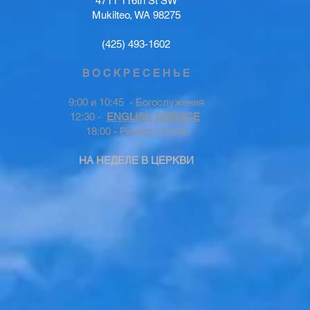
4711 116th St SW
Mukilteo, WA 98275
(425) 493-1602
В О С К Р Е С Е Н Ь Е
9:00 и 10:45 - Богослужения
12:30 -
ENGLISH SERVICE
18:00 - Разбор Слова
НА НЕДЕЛЕ В ЦЕРКВИ